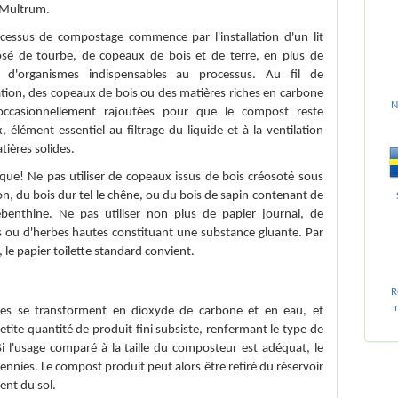
 Multrum.
cessus de compostage commence par l'installation d'un lit
é de tourbe, de copeaux de bois et de terre, en plus de
ut d'organismes indispensables au processus. Au fil de
isation, des copeaux de bois ou des matières riches en carbone
N
occasionnellement rajoutées pour que le compost reste
, élément essentiel au filtrage du liquide et à la ventilation
tières solides.
ue! Ne pas utiliser de copeaux issus de bois créosoté sous
on, du bois dur tel le chêne, ou du bois de sapin contenant de
ébenthine. Ne pas utiliser non plus de papier journal, de
es ou d'herbes hautes constituant une substance gluante. Par
, le papier toilette standard convient.
R
ides se transforment en dioxyde de carbone et en eau, et
tite quantité de produit fini subsiste, renfermant le type de
i l'usage comparé à la taille du composteur est adéquat, le
nnies. Le compost produit peut alors être retiré du réservoir
ent du sol.