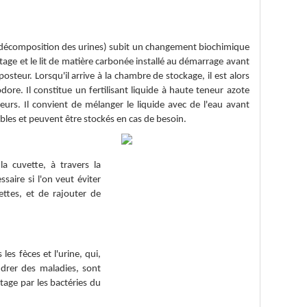
a décomposition des urines) subit un changement biochimique
age et le lit de matière carbonée installé au démarrage avant
osteur. Lorsqu'il arrive à la chambre de stockage, il est alors
dore. Il constitue un fertilisant liquide à haute teneur azote
eurs. Il convient de mélanger le liquide avec de l'eau avant
ables et peuvent être stockés en cas de besoin.
la cuvette, à travers la
saire si l'on veut éviter
ttes, et de rajouter de
s fèces et l'urine, qui,
ndrer des maladies, sont
age par les bactéries du