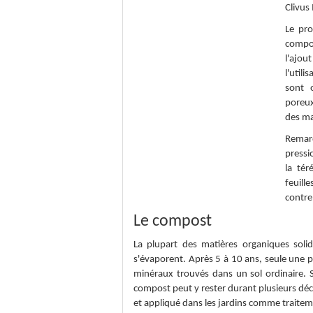
Clivus
Le pro
compos
l'ajo
l'util
sont 
poreux
des ma
Remarq
pressi
la tér
feuill
contre
Le compost
La plupart des matières organiques sol
s'évaporent. Après 5 à 10 ans, seule une pe
minéraux trouvés dans un sol ordinaire. S
compost peut y rester durant plusieurs déce
et appliqué dans les jardins comme traitem