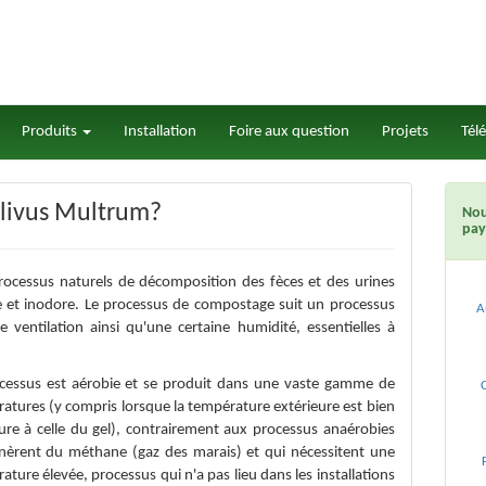
Produits
Installation
Foire aux question
Projets
Tél
livus Multrum?
Nou
pay
processus naturels de décomposition des fèces et des urines
le et inodore. Le processus de compostage suit un processus
A
e ventilation ainsi qu'une certaine humidité, essentielles à
cessus est aérobie et se produit dans une vaste gamme de
atures (y compris lorsque la température extérieure est bien
eure à celle du gel), contrairement aux processus anaérobies
nèrent du méthane (gaz des marais) et qui nécessitent une
ature élevée, processus qui n'a pas lieu dans les installations