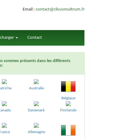
Email :
contact@clivusmultrum.fr
écharger
Contact
s sommes présents dans les différents
s:
utriche
Australie
Belgique
Canada
Danemark
Finnlande
France
Allemagne